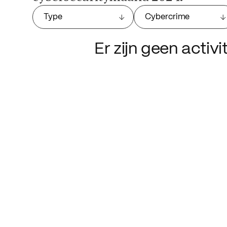
Type
Cybercrime
Er zijn geen activ