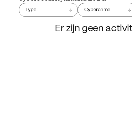
Type
Cybercrime
Er zijn geen activ