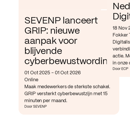
Ned
Digi
SEVENP lanceert
18 Nov 
GRIP: nieuwe
Fokker 
aanpak voor
Digitali
verbind
blijvende
actie. M
cyberbewustwording
in onze 
Door ECP
01 Oct 2025 - 01 Oct 2026
Online
Maak medewerkers de sterkste schakel.
GRIP versterkt cyberbewustzijn met 15
minuten per maand.
Door SEVENP