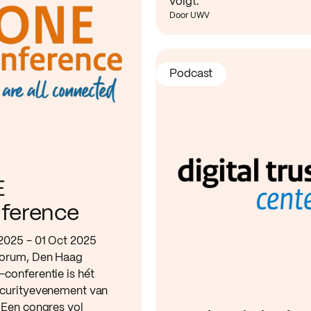
volgt.
Door UWV
Podcast
E
ference
2025 - 01 Oct 2025
orum, Den Haag
conferentie is hét
curityevenement van
 Een congres vol