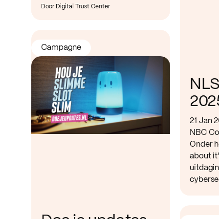
Door Digital Trust Center
Campagne
NLS
202
21 Jan 
NBC Co
Onder he
about it
uitdagi
cybersec