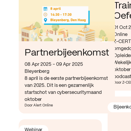
Tra
Oef
01 Oct 
Online
Z-CERT 
omgedo
Partnerbijeenkomst
Opleide
Wekelij
08 Apr 2025 - 09 Apr 2025
oktober
Bleyenberg
podcast
8 april is de eerste partnerbijeenkomst
Door Z-C
van 2025. Dit is een gezamenlijk
startschot van cybersecuritymaand
oktober
Door Alert Online
Bijeenk
Webinar