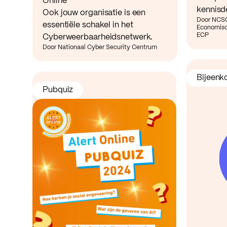
Online
kennisd
Ook jouw organisatie is een
Door NCSC
essentiële schakel in het
Economisc
ECP
Cyberweerbaarheidsnetwerk.
Door Nationaal Cyber Security Centrum
Bijeenk
Pubquiz