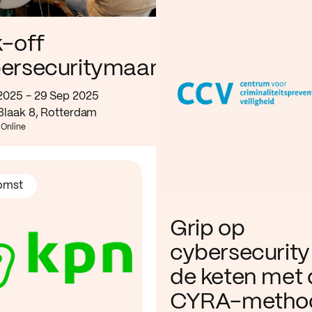
k-off
ersecuritymaand
2025 - 29 Sep 2025
 Blaak 8, Rotterdam
 Online
omst
Grip op
cybersecurity 
de keten met 
CYRA-metho