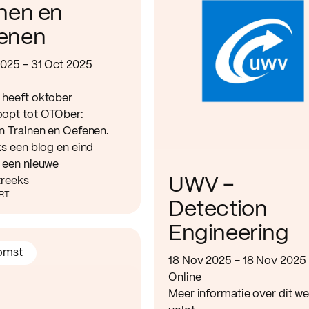
inen en
enen
2025 - 31 Oct 2025
heeft oktober
opt tot OTOber:
n Trainen en Oefenen.
ks een blog en eind
 een nieuwe
UWV -
reeks
ERT
Detection
Engineering
omst
18 Nov 2025 - 18 Nov 2025
Online
Meer informatie over dit w