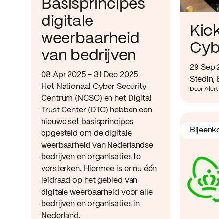
Basisprincipes
digitale
Kic
weerbaarheid
Cyb
van bedrijven
29 Sep 
08 Apr 2025 - 31 Dec 2025
Stedin,
Het Nationaal Cyber Security
Door Alert
Centrum (NCSC) en het Digital
Trust Center (DTC) hebben een
nieuwe set basisprincipes
Bijeenk
opgesteld om de digitale
weerbaarheid van Nederlandse
bedrijven en organisaties te
versterken. Hiermee is er nu één
leidraad op het gebied van
digitale weerbaarheid voor alle
bedrijven en organisaties in
Nederland.