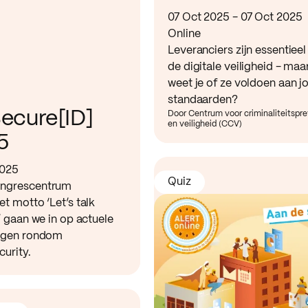
07 Oct 2025 - 07 Oct 2025
Online
Leveranciers zijn essentieel
de digitale veiligheid - maa
weet je of ze voldoen aan j
standaarden?
ecure[ID]
Door Centrum voor criminaliteitspr
en veiligheid (CCV)
5
2025
Quiz
ngrescentrum
t motto ‘Let’s talk
’ gaan we in op actuele
ngen rondom
urity.