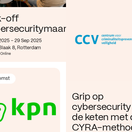
k-off
ersecuritymaand
2025 - 29 Sep 2025
 Blaak 8, Rotterdam
 Online
omst
Grip op
cybersecurity 
de keten met 
CYRA-metho