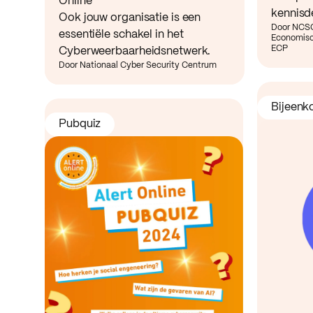
Online
kennisd
Ook jouw organisatie is een
Door NCSC
essentiële schakel in het
Economisc
ECP
Cyberweerbaarheidsnetwerk.
Door Nationaal Cyber Security Centrum
Bijeenk
Pubquiz