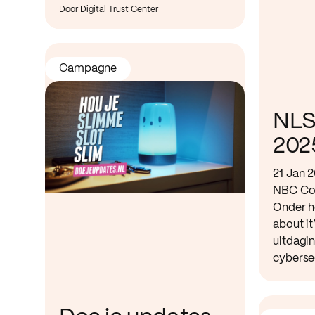
Door Digital Trust Center
Campagne
NLS
202
21 Jan 
NBC Co
Onder he
about it
uitdagi
cybersec