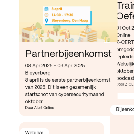
Tra
Oef
01 Oct 
Online
Z-CERT 
omgedo
Partnerbijeenkomst
Opleide
Wekelij
08 Apr 2025 - 09 Apr 2025
oktober
Bleyenberg
podcast
8 april is de eerste partnerbijeenkomst
Door Z-C
van 2025. Dit is een gezamenlijk
startschot van cybersecuritymaand
oktober
Door Alert Online
Bijeenk
Webinar