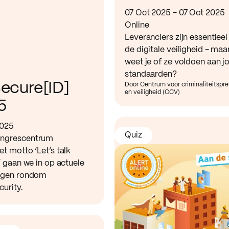
07 Oct 2025 - 07 Oct 2025
Online
Leveranciers zijn essentieel
de digitale veiligheid - maa
weet je of ze voldoen aan j
standaarden?
ecure[ID]
Door Centrum voor criminaliteitspr
en veiligheid (CCV)
5
2025
Quiz
ngrescentrum
t motto ‘Let’s talk
’ gaan we in op actuele
ngen rondom
urity.