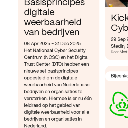
Basisprincipes
digitale
Kic
weerbaarheid
Cyb
van bedrijven
29 Sep 
08 Apr 2025 - 31 Dec 2025
Stedin,
Het Nationaal Cyber Security
Door Alert
Centrum (NCSC) en het Digital
Trust Center (DTC) hebben een
nieuwe set basisprincipes
Bijeenk
opgesteld om de digitale
weerbaarheid van Nederlandse
bedrijven en organisaties te
versterken. Hiermee is er nu één
leidraad op het gebied van
digitale weerbaarheid voor alle
bedrijven en organisaties in
Nederland.