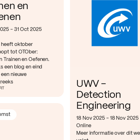
inen en
enen
2025 - 31 Oct 2025
heeft oktober
opt tot OTOber:
n Trainen en Oefenen.
ks een blog en eind
 een nieuwe
UWV -
reeks
ERT
Detection
Engineering
omst
18 Nov 2025 - 18 Nov 2025
Online
Meer informatie over dit w