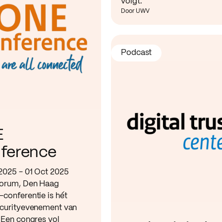
volgt.
Door UWV
Podcast
E
ference
2025 - 01 Oct 2025
orum, Den Haag
conferentie is hét
curityevenement van
 Een congres vol