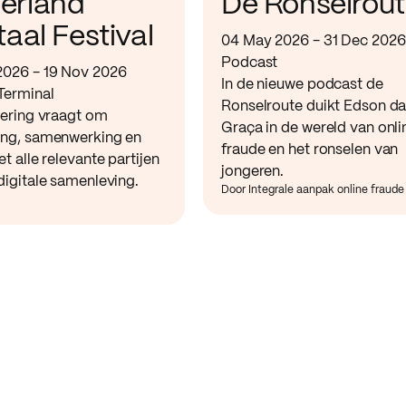
erland
De Ronselrou
taal Festival
04 May 2026 - 31 Dec 2026
Podcast
2026 - 19 Nov 2026
In de nieuwe podcast de
Terminal
Ronselroute duikt Edson d
sering vraagt om
Graça in de wereld van onli
ing, samenwerking en
fraude en het ronselen van
et alle relevante partijen
jongeren.
digitale samenleving.
Door Integrale aanpak online fraude