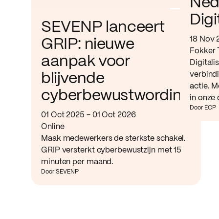
Ned
Digi
SEVENP lanceert
18 Nov 
GRIP: nieuwe
Fokker 
aanpak voor
Digitali
verbind
blijvende
actie. M
cyberbewustwording
in onze 
Door ECP
01 Oct 2025 - 01 Oct 2026
Online
Maak medewerkers de sterkste schakel.
GRIP versterkt cyberbewustzijn met 15
minuten per maand.
Door SEVENP