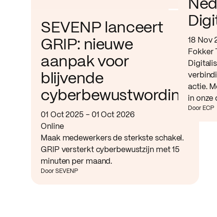
Ned
Digi
SEVENP lanceert
18 Nov 
GRIP: nieuwe
Fokker 
aanpak voor
Digitali
verbind
blijvende
actie. M
cyberbewustwording
in onze 
Door ECP
01 Oct 2025 - 01 Oct 2026
Online
Maak medewerkers de sterkste schakel.
GRIP versterkt cyberbewustzijn met 15
minuten per maand.
Door SEVENP