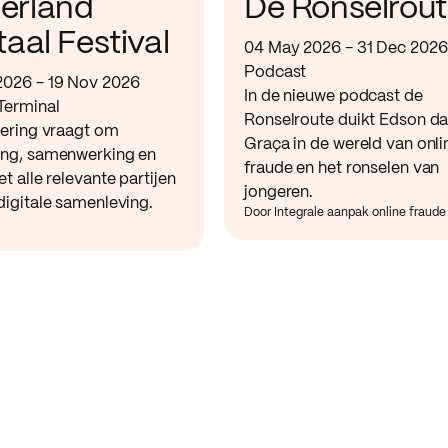
erland
De Ronselrou
taal Festival
04 May 2026 - 31 Dec 2026
Podcast
2026 - 19 Nov 2026
In de nieuwe podcast de
Terminal
Ronselroute duikt Edson d
sering vraagt om
Graça in de wereld van onli
ing, samenwerking en
fraude en het ronselen van
et alle relevante partijen
jongeren.
digitale samenleving.
Door Integrale aanpak online fraude