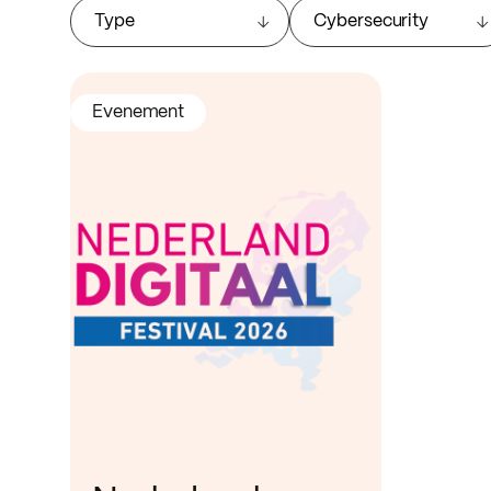
Type
Cybersecurity
Evenement