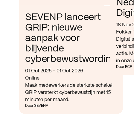
Ned
Digi
SEVENP lanceert
18 Nov 
GRIP: nieuwe
Fokker 
aanpak voor
Digitali
verbind
blijvende
actie. M
cyberbewustwording
in onze 
Door ECP
01 Oct 2025 - 01 Oct 2026
Online
Maak medewerkers de sterkste schakel.
GRIP versterkt cyberbewustzijn met 15
minuten per maand.
Door SEVENP