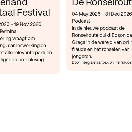
erland
De Ronselrou
taal Festival
04 May 2026 - 31 Dec 2026
Podcast
2026 - 19 Nov 2026
In de nieuwe podcast de
Terminal
Ronselroute duikt Edson d
sering vraagt om
Graça in de wereld van onli
ing, samenwerking en
fraude en het ronselen van
et alle relevante partijen
jongeren.
digitale samenleving.
Door Integrale aanpak online fraude