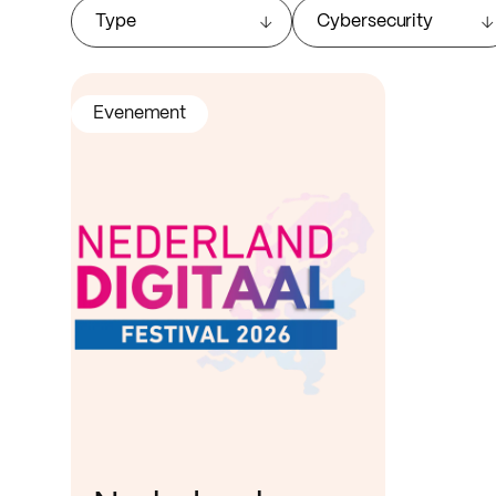
Type
Cybersecurity
Evenement