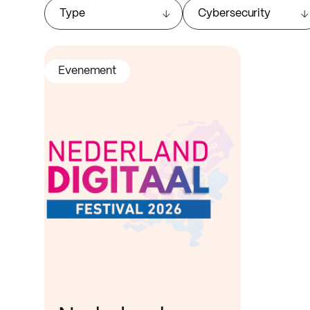
Type
Cybersecurity
Evenement