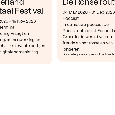
erland
De Ronselrou
taal Festival
04 May 2026 - 31 Dec 2026
Podcast
2026 - 19 Nov 2026
In de nieuwe podcast de
Terminal
Ronselroute duikt Edson d
sering vraagt om
Graça in de wereld van onli
ing, samenwerking en
fraude en het ronselen van
et alle relevante partijen
jongeren.
digitale samenleving.
Door Integrale aanpak online fraude