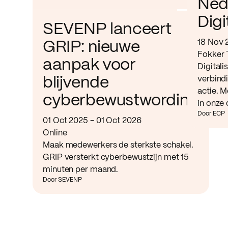
Ned
Digi
SEVENP lanceert
18 Nov 
GRIP: nieuwe
Fokker 
aanpak voor
Digitali
verbind
blijvende
actie. M
cyberbewustwording
in onze 
Door ECP
01 Oct 2025 - 01 Oct 2026
Online
Maak medewerkers de sterkste schakel.
GRIP versterkt cyberbewustzijn met 15
minuten per maand.
Door SEVENP