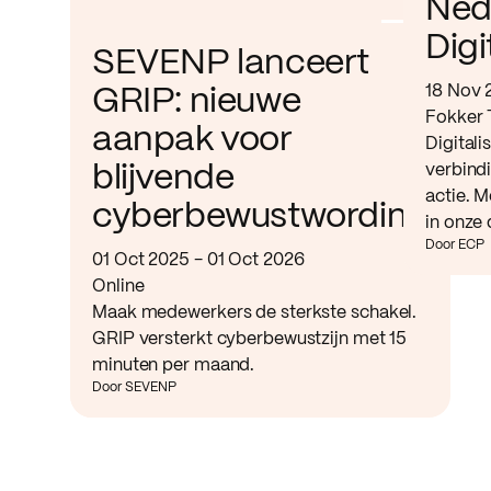
Ned
Digi
SEVENP lanceert
18 Nov 
GRIP: nieuwe
Fokker 
aanpak voor
Digitali
verbind
blijvende
actie. M
cyberbewustwording
in onze 
Door ECP
01 Oct 2025 - 01 Oct 2026
Online
Maak medewerkers de sterkste schakel.
GRIP versterkt cyberbewustzijn met 15
minuten per maand.
Door SEVENP