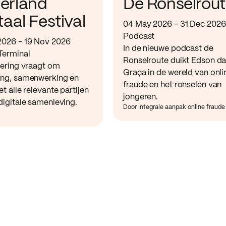
erland
De Ronselrou
taal Festival
04 May 2026 - 31 Dec 2026
Podcast
2026 - 19 Nov 2026
In de nieuwe podcast de
Terminal
Ronselroute duikt Edson d
sering vraagt om
Graça in de wereld van onli
ing, samenwerking en
fraude en het ronselen van
et alle relevante partijen
jongeren.
digitale samenleving.
Door Integrale aanpak online fraude