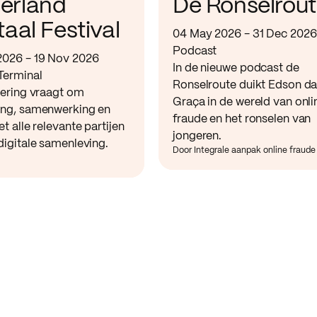
erland
De Ronselrou
taal Festival
04 May 2026 - 31 Dec 2026
Podcast
2026 - 19 Nov 2026
In de nieuwe podcast de
Terminal
Ronselroute duikt Edson d
sering vraagt om
Graça in de wereld van onli
ing, samenwerking en
fraude en het ronselen van
et alle relevante partijen
jongeren.
digitale samenleving.
Door Integrale aanpak online fraude