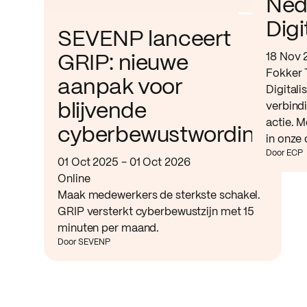
Ned
Digi
SEVENP lanceert
18 Nov 
GRIP: nieuwe
Fokker 
aanpak voor
Digitali
verbind
blijvende
actie. M
cyberbewustwording
in onze 
Door ECP
01 Oct 2025 - 01 Oct 2026
Online
Maak medewerkers de sterkste schakel.
GRIP versterkt cyberbewustzijn met 15
minuten per maand.
Door SEVENP