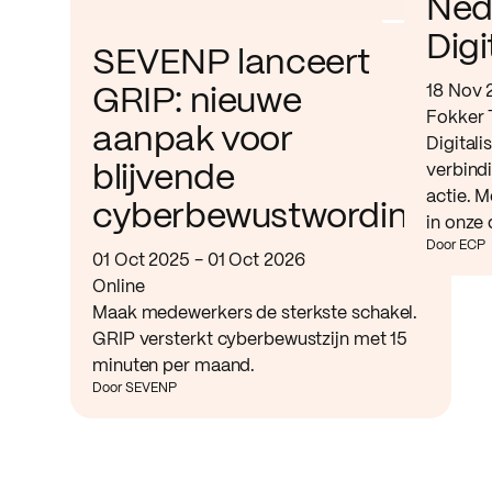
Ned
Digi
SEVENP lanceert
18 Nov 
GRIP: nieuwe
Fokker 
aanpak voor
Digitali
verbind
blijvende
actie. M
cyberbewustwording
in onze 
Door ECP
01 Oct 2025 - 01 Oct 2026
Online
Maak medewerkers de sterkste schakel.
GRIP versterkt cyberbewustzijn met 15
minuten per maand.
Door SEVENP