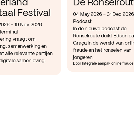
erland
De Ronselrou
taal Festival
04 May 2026 - 31 Dec 2026
Podcast
2026 - 19 Nov 2026
In de nieuwe podcast de
Terminal
Ronselroute duikt Edson d
sering vraagt om
Graça in de wereld van onli
ing, samenwerking en
fraude en het ronselen van
et alle relevante partijen
jongeren.
digitale samenleving.
Door Integrale aanpak online fraude