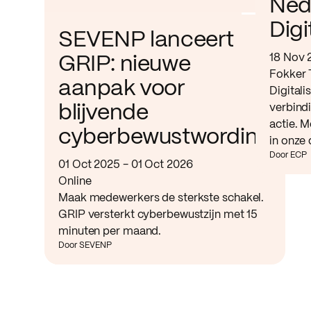
Ned
Digi
SEVENP lanceert
18 Nov 
GRIP: nieuwe
Fokker 
aanpak voor
Digitali
verbind
blijvende
actie. M
cyberbewustwording
in onze 
Door ECP
01 Oct 2025 - 01 Oct 2026
Online
Maak medewerkers de sterkste schakel.
GRIP versterkt cyberbewustzijn met 15
minuten per maand.
Door SEVENP