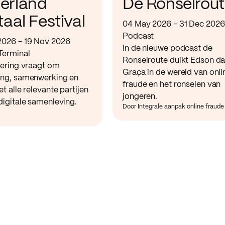
erland
De Ronselrou
taal Festival
04 May 2026 - 31 Dec 2026
Podcast
2026 - 19 Nov 2026
In de nieuwe podcast de
Terminal
Ronselroute duikt Edson d
sering vraagt om
Graça in de wereld van onli
ing, samenwerking en
fraude en het ronselen van
et alle relevante partijen
jongeren.
digitale samenleving.
Door Integrale aanpak online fraude