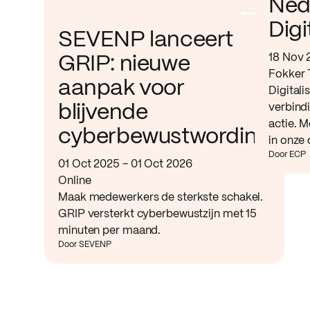
Ned
Digi
SEVENP lanceert
18 Nov 
GRIP: nieuwe
Fokker 
aanpak voor
Digitali
verbind
blijvende
actie. M
cyberbewustwording
in onze 
Door ECP
01 Oct 2025 - 01 Oct 2026
Online
Maak medewerkers de sterkste schakel.
GRIP versterkt cyberbewustzijn met 15
minuten per maand.
Door SEVENP