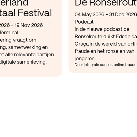
erland
De Ronselrou
taal Festival
04 May 2026 - 31 Dec 2026
Podcast
2026 - 19 Nov 2026
In de nieuwe podcast de
Terminal
Ronselroute duikt Edson d
sering vraagt om
Graça in de wereld van onli
ing, samenwerking en
fraude en het ronselen van
et alle relevante partijen
jongeren.
digitale samenleving.
Door Integrale aanpak online fraude