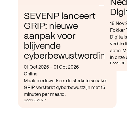
Ned
Digi
SEVENP lanceert
18 Nov 
GRIP: nieuwe
Fokker 
aanpak voor
Digitali
verbind
blijvende
actie. M
cyberbewustwording
in onze 
Door ECP
01 Oct 2025 - 01 Oct 2026
Online
Maak medewerkers de sterkste schakel.
GRIP versterkt cyberbewustzijn met 15
minuten per maand.
Door SEVENP