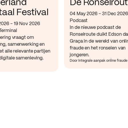
erland
De Ronselrou
taal Festival
04 May 2026 - 31 Dec 2026
Podcast
2026 - 19 Nov 2026
In de nieuwe podcast de
Terminal
Ronselroute duikt Edson d
sering vraagt om
Graça in de wereld van onli
ing, samenwerking en
fraude en het ronselen van
et alle relevante partijen
jongeren.
digitale samenleving.
Door Integrale aanpak online fraude