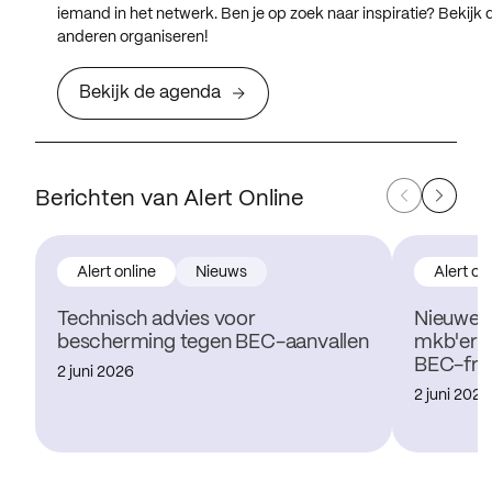
iemand in het netwerk. Ben je op zoek naar inspiratie? Bekijk
anderen organiseren!
Bekijk de agenda
Berichten van Alert Online
Alert online
Nieuws
Alert on
Technisch advies voor
Nieuwe 
bescherming tegen BEC-aanvallen
mkb'ers 
BEC-fra
2 juni 2026
2 juni 2026