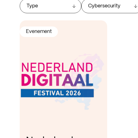
Type
Cybersecurity
Evenement