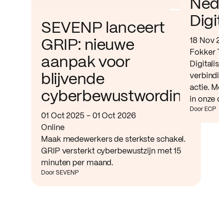
Ned
Digi
SEVENP lanceert
18 Nov 
GRIP: nieuwe
Fokker 
aanpak voor
Digitali
verbind
blijvende
actie. M
cyberbewustwording
in onze 
Door ECP
01 Oct 2025 - 01 Oct 2026
Online
Maak medewerkers de sterkste schakel.
GRIP versterkt cyberbewustzijn met 15
minuten per maand.
Door SEVENP