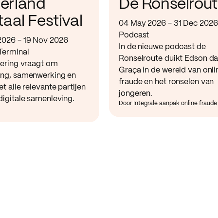
erland
De Ronselrou
taal Festival
04 May 2026 - 31 Dec 2026
Podcast
2026 - 19 Nov 2026
In de nieuwe podcast de
Terminal
Ronselroute duikt Edson d
sering vraagt om
Graça in de wereld van onli
ing, samenwerking en
fraude en het ronselen van
et alle relevante partijen
jongeren.
digitale samenleving.
Door Integrale aanpak online fraude