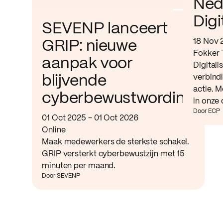
Ned
Digi
SEVENP lanceert
18 Nov 
GRIP: nieuwe
Fokker 
aanpak voor
Digitali
verbind
blijvende
actie. M
cyberbewustwording
in onze 
Door ECP
01 Oct 2025 - 01 Oct 2026
Online
Maak medewerkers de sterkste schakel.
GRIP versterkt cyberbewustzijn met 15
minuten per maand.
Door SEVENP