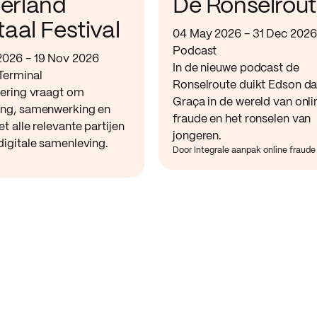
erland
De Ronselrou
taal Festival
04 May 2026 - 31 Dec 2026
Podcast
2026 - 19 Nov 2026
In de nieuwe podcast de
Terminal
Ronselroute duikt Edson d
sering vraagt om
Graça in de wereld van onli
ing, samenwerking en
fraude en het ronselen van
et alle relevante partijen
jongeren.
digitale samenleving.
Door Integrale aanpak online fraude