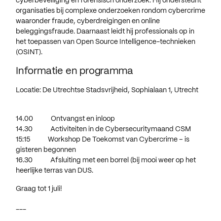
cyberbeveiliging en forensisch onderzoek. Hij ondersteunt
organisaties bij complexe onderzoeken rondom cybercrime
waaronder fraude, cyberdreigingen en online
beleggingsfraude. Daarnaast leidt hij professionals op in
het toepassen van Open Source Intelligence-technieken
(OSINT).
Informatie en programma
Locatie: De Utrechtse Stadsvrijheid, Sophialaan 1, Utrecht
14.00 Ontvangst en inloop
14.30 Activiteiten in de Cybersecuritymaand CSM
15:15 Workshop De Toekomst van Cybercrime – is
gisteren begonnen
16.30 Afsluiting met een borrel (bij mooi weer op het
heerlijke terras van DUS.
Graag tot 1 juli!
---