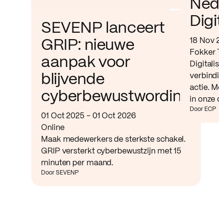
Ned
Digi
SEVENP lanceert
18 Nov 
GRIP: nieuwe
Fokker 
aanpak voor
Digitali
verbind
blijvende
actie. M
cyberbewustwording
in onze 
Door ECP
01 Oct 2025 - 01 Oct 2026
Online
Maak medewerkers de sterkste schakel.
GRIP versterkt cyberbewustzijn met 15
minuten per maand.
Door SEVENP