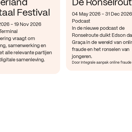
erland
De Ronselrou
taal Festival
04 May 2026 - 31 Dec 2026
Podcast
2026 - 19 Nov 2026
In de nieuwe podcast de
Terminal
Ronselroute duikt Edson d
sering vraagt om
Graça in de wereld van onli
ing, samenwerking en
fraude en het ronselen van
et alle relevante partijen
jongeren.
digitale samenleving.
Door Integrale aanpak online fraude